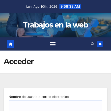
Saltar
9:58:33 AM
Lun. Ago 10th, 2026
al
contenido
Trabajos en la web
Acceder
Nombre de usuario o correo electrónico