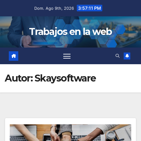
Saltar
3:57:11 PM
Dom. Ago 9th, 2026
al
contenido
Trabajos en la web
Autor:
Skaysoftware