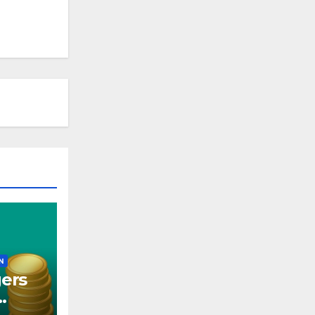
N
ers