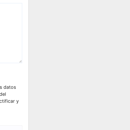
s datos
del
tificar y