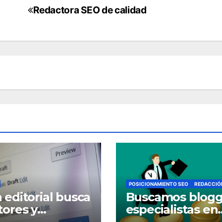
Redactora SEO de calidad
POSICIONAMIENTO SEO
REDACCIÓ
 editorial busca
Buscamos blogg
tores y
especialistas en
ctores
afiliación